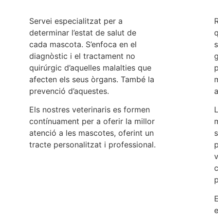
Servei especialitzat per a
R
determinar l’estat de salut de
cada mascota. S’enfoca en el
s
diagnòstic i el tractament no
g
quirúrgic d’aquelles malalties que
afecten els seus òrgans. També la
prevenció d’aquestes.
a
Els nostres veterinaris es formen
L
contínuament per a oferir la millor
atenció a les mascotes, oferint un
s
tracte personalitzat i professional.
v
c
p
e