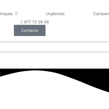
íniques
Urgències
Campan
977 72 09 46
Contacte
lons Ulldecona
lons Amposta
lons La Sénia