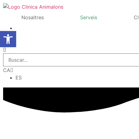
Nosaltres
Serveis
Cl
Obre la barra d'eines
Anima
Anima
Anima
CA
ES