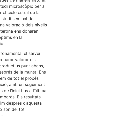
tudi microscòpic per a
 el cicle estral de la
estudi seminal del
na valoració dels nivells
terona ens donaran
òptims en la
ió.
fonamental el servei
a parar valorar els
productius punt abans,
després de la munta. Ens
em de tot el procés
ació, amb un seguiment
s de l’inici fins a l’última
embaràs. Els resultats
im després d’aquesta
ó són del tot
ts.