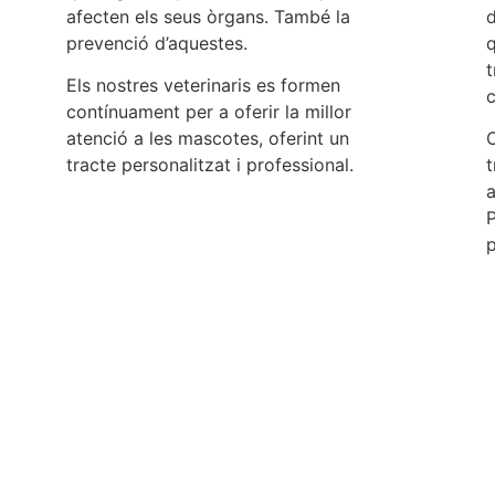
afecten els seus òrgans. També la
d
prevenció d’aquestes.
q
t
Els nostres veterinaris es formen
c
contínuament per a oferir la millor
atenció a les mascotes, oferint un
O
tracte personalitzat i professional.
a
P
p