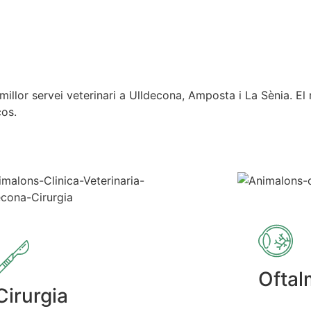
llor servei veterinari a Ulldecona, Amposta i La Sènia. El n
ços.
Oftal
Cirurgia