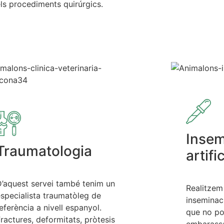
ls procediments quirúrgics.
Insem
Traumatologia
artific
’aquest servei també tenim un
Realitzem 
specialista traumatòleg de
inseminac
eferència a nivell espanyol.
que no p
ractures, deformitats, pròtesis
embarassa