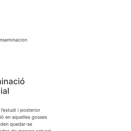
inació
ial
l’estudi i posterior
ió en aquelles gosses
oden quedar-se
des de manera natural.