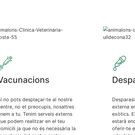
Vacunacions
Despa
i no pots desplaçar-te al nostre
Desparasi
entre, no et preocupis, nosaltres
externa e
nem a tu. Tenim serveis externs
exòtics. 
ue podem realitzar en el teu
estarà enc
omicili ja que no és necessària la
oferir-te 