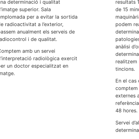
na determinació i qualitat
resultats
’imatge superior. Sala
de 15 min
mplomada per a evitar la sortida
maquinàri
e radioactivitat a l’exterior,
podem real
passem anualment els serveis de
determinar
adiocontrol i de qualitat.
patologie
anàlisi d
Comptem amb un servei
determina
’interpretació radiològica exercit
realitzem 
er un doctor especialitzat en
tincions.
matge.
En el cas 
comptem a
externes 
referènci
48 hores.
Servei d’a
determina