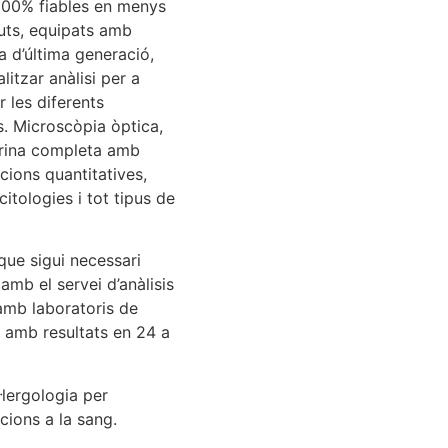
 100% fiables en menys
uts, equipats amb
a d’última generació,
itzar anàlisi per a
 les diferents
s. Microscòpia òptica,
’orina completa amb
cions quantitatives,
citologies i tot tipus de
que sigui necessari
mb el servei d’anàlisis
amb laboratoris de
a amb resultats en 24 a
l·lergologia per
cions a la sang.