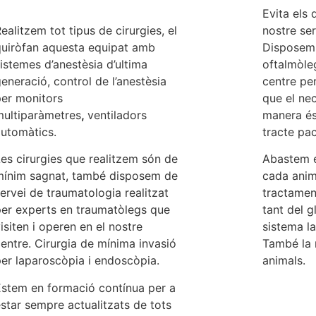
Evita els
ealitzem tot tipus de cirurgies, el
nostre ser
quiròfan aquesta equipat amb
Disposem 
istemes d’anestèsia d’ultima
oftalmòleg
eneració, control de l’anestèsia
centre per
per monitors
que el ne
multiparàmetres
,
ventiladors
manera é
utomàtics.
tracte pac
es cirurgies que realitzem són de
Abastem e
mínim sagnat, també disposem de
cada anima
ervei de traumatologia realitzat
tractamen
per experts en traumatòlegs que
tant del 
isiten i operen en el nostre
sistema la
entre. Cirurgia de mínima invasió
També la 
er laparoscòpia i endoscòpia.
animals.
Estem en formació contínua per a
star sempre actualitzats de tots