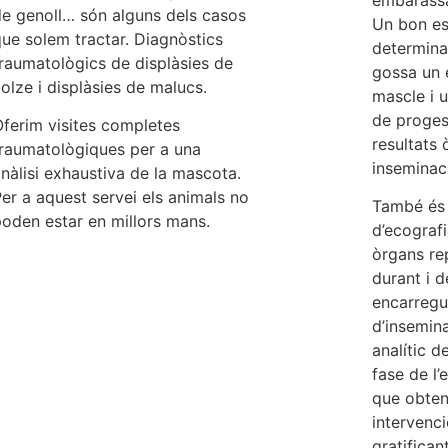
e genoll… són alguns dels casos
Un bon es
ue solem tractar. Diagnòstics
determinar
raumatològics de displàsies de
gossa un 
olze i displàsies de malucs.
mascle i u
de proges
ferim visites completes
resultats 
traumatològiques per a una
inseminac
nàlisi exhaustiva de la mascota.
er a aquest servei els animals no
També és 
oden estar en millors mans.
d’ecografi
òrgans re
durant i 
encarregu
d’insemin
analític de
fase de l’
que obten
intervenci
gratifican