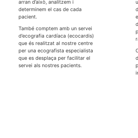
arran d’això, analitzem i
u
determinem el cas de cada
d
pacient.
e
d
També comptem amb un servei
d’ecografia cardíaca (ecocardis)
r
que és realitzat al nostre centre
per una ecografista especialista
que es desplaça per facilitar el
d
servei als nostres pacients.
p
i