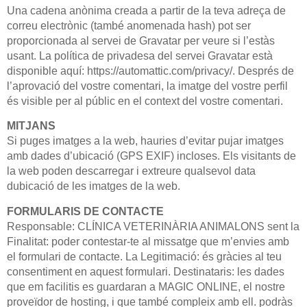
Una cadena anònima creada a partir de la teva adreça de
correu electrònic (també anomenada hash) pot ser
proporcionada al servei de Gravatar per veure si l’estàs
usant. La política de privadesa del servei Gravatar està
disponible aquí: https://automattic.com/privacy/. Després de
l’aprovació del vostre comentari, la imatge del vostre perfil
és visible per al públic en el context del vostre comentari.
MITJANS
Si puges imatges a la web, hauries d’evitar pujar imatges
amb dades d’ubicació (GPS EXIF) incloses. Els visitants de
la web poden descarregar i extreure qualsevol data
dubicació de les imatges de la web.
FORMULARIS DE CONTACTE
Responsable: CLÍNICA VETERINÀRIA ANIMALONS sent la
Finalitat: poder contestar-te al missatge que m’envies amb
el formulari de contacte. La Legitimació: és gràcies al teu
consentiment en aquest formulari. Destinataris: les dades
que em facilitis es guardaran a MAGIC ONLINE, el nostre
proveïdor de hosting, i que també compleix amb ell. podràs