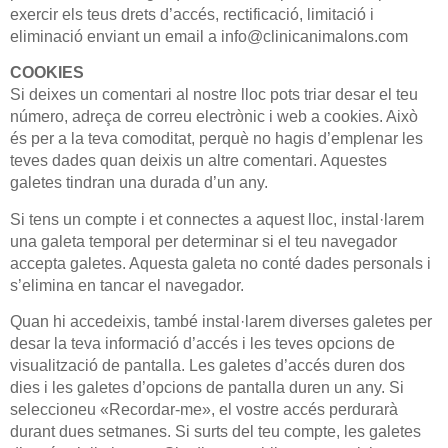
exercir els teus drets d’accés, rectificació, limitació i
eliminació enviant un email a info@clinicanimalons.com
COOKIES
Si deixes un comentari al nostre lloc pots triar desar el teu
número, adreça de correu electrònic i web a cookies. Això
és per a la teva comoditat, perquè no hagis d’emplenar les
teves dades quan deixis un altre comentari. Aquestes
galetes tindran una durada d’un any.
Si tens un compte i et connectes a aquest lloc, instal·larem
una galeta temporal per determinar si el teu navegador
accepta galetes. Aquesta galeta no conté dades personals i
s’elimina en tancar el navegador.
Quan hi accedeixis, també instal·larem diverses galetes per
desar la teva informació d’accés i les teves opcions de
visualització de pantalla. Les galetes d’accés duren dos
dies i les galetes d’opcions de pantalla duren un any. Si
seleccioneu «Recordar-me», el vostre accés perdurarà
durant dues setmanes. Si surts del teu compte, les galetes