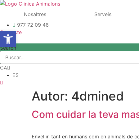
Vés
al
Nosaltres
Serveis
contingut
977 72 09 46
Obre la barra d'eines
Contacte
Search
CA
ES
Autor:
4dmined
Com cuidar la teva ma
Envellir, tant en humans com en animals de co