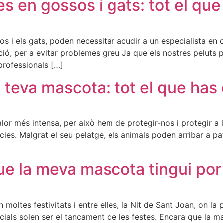
s en gossos i gats: tot el qu
 i els gats, poden necessitar acudir a un especialista en ca
ió, per a evitar problemes greu Ja que els nostres peluts p
professionals […]
a teva mascota: tot el que has
calor més intensa, per això hem de protegir-nos i protegir a
ies. Malgrat el seu pelatge, els animals poden arribar a pat
que la meva mascota tingui por
n moltes festivitats i entre elles, la Nit de Sant Joan, on l
ficials solen ser el tancament de les festes. Encara que la 