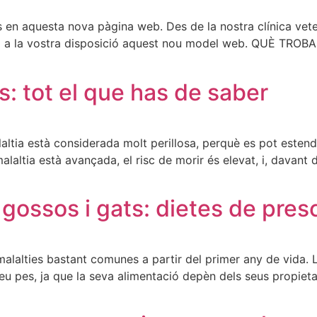
’us en aquesta nova pàgina web. Des de la nostra clínica ve
sem a la vostra disposició aquest nou model web. QUÈ TR
: tot el que has de saber
laltia està considerada molt perillosa, perquè es pot estend
 malaltia està avançada, el risc de morir és elevat, i, davan
gossos i gats: dietes de presc
malalties bastant comunes a partir del primer any de vida. L
eu pes, ja que la seva alimentació depèn dels seus propiet