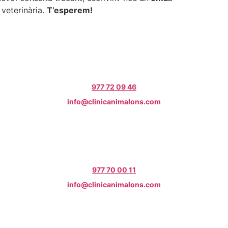
 veterinària.
T’esperem!
977 72 09 46
info@clinicanimalons.com
977 70 00 11
info@clinicanimalons.com