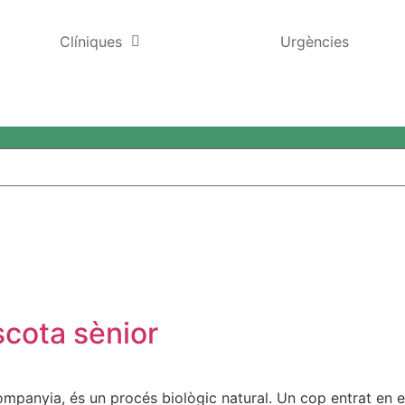
Clíniques
Urgències
Animalons Ulldecona
Animalons Amposta
Animalons La Sénia
scota sènior
mpanyia, és un procés biològic natural. Un cop entrat en el