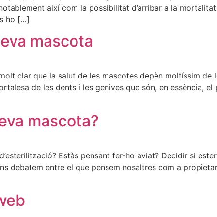
notablement així com la possibilitat d’arribar a la mortalit
s ho […]
 teva mascota
 molt clar que la salut de les mascotes depèn moltíssim de 
fortalesa de les dents i les genives que són, en essència, 
 teva mascota?
esterilització? Estàs pensant fer-ho aviat? Decidir si este
ns debatem entre el que pensem nosaltres com a propietaris i
 web