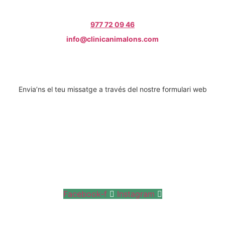
977 72 09 46
info@clinicanimalons.com
Envia’ns el teu missatge a través del nostre formulari web
Facebook-f
Instagram