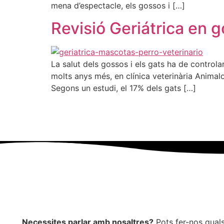
mena d’espectacle, els gossos i […]
Revisió Geriátrica en g
La salut dels gossos i els gats ha de control
molts anys més, en clínica veterinària Animal
Segons un estudi, el 17% dels gats […]
Necessites parlar amb nosaltres?
Pots fer-nos quals