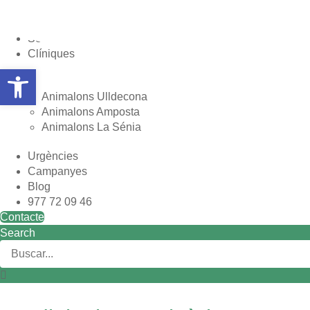
Vés
al
Nosaltres
contingut
Serveis
Clíniques
Obre la barra d'eines
Animalons Ulldecona
Animalons Amposta
Animalons La Sénia
Urgències
Campanyes
Blog
977 72 09 46
Contacte
Search