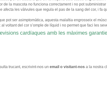
cor de la mascota no funciona correctament i no pot subministrar 
e afecta les vàlvules que regula el pas de la sang del cor, i fa q
que pot ser asimptomàtica, aquesta malaltia engrosseix el múscu
al voltant del cor s’omple de líquid i no permet que faci les se
 revisions cardíaques amb les màximes garanti
ulta trucant, escrivint-nos un
email o visitant-nos
a la nostra c