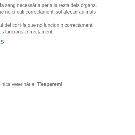
la sang necessària per a la resta dels òrgans.
ue no circuli correctament, sol afectar animals
l del cor i fa que no funcionin correctament.
ves funcions correctament.
es
línica veterinària.
T’esperem!