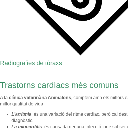
Radiografies de tòraxs
Trastorns cardíacs més comuns
A la
clínica veterinària Animalons
, comptem amb els millors es
millor qualitat de vida
L’arrítmia
, és una variació del ritme cardíac, però cal de
diagnòstic.
La miocarditis
, és causada per una infecció, que sol ser 