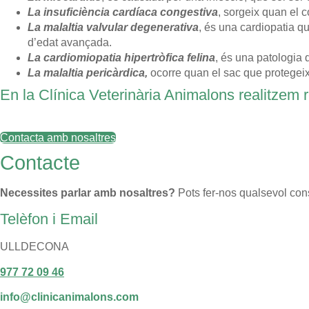
La insuficiència cardíaca congestiva
, sorgeix quan el 
La malaltia valvular degenerativa
, és una cardiopatia qu
d’edat avançada.
La cardiomiopatia hipertròfica felina
, és una patologia 
La malaltia pericàrdica,
ocorre quan el sac que protegeix 
En la Clínica Veterinària Animalons realitzem
Contacta amb nosaltres
Contacte
Necessites parlar amb nosaltres?
Pots fer-nos qualsevol cons
Telèfon i Email
ULLDECONA
977 72 09 46
info@clinicanimalons.com