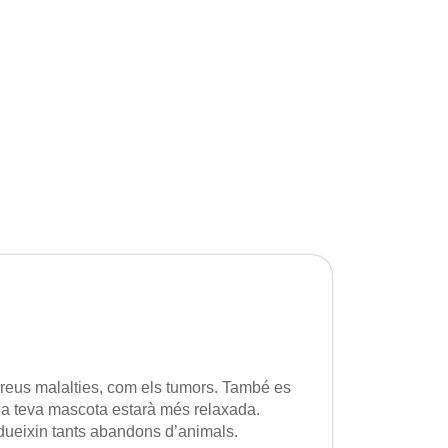
 greus malalties, com els tumors. També es
e la teva mascota estarà més relaxada.
odueixin tants abandons d’animals.