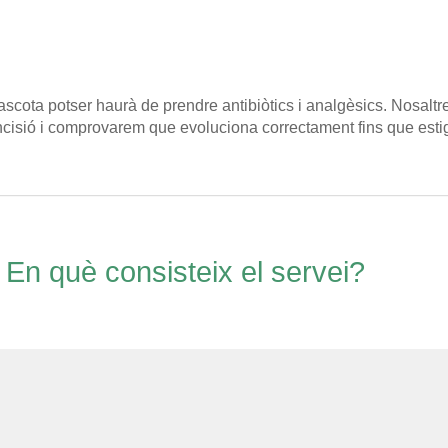
 mascota potser haurà de prendre antibiòtics i analgèsics. Nosalt
ncisió i comprovarem que evoluciona correctament fins que esti
En què consisteix el servei?