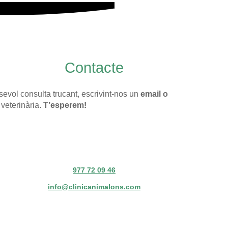
Contacte
evol consulta trucant, escrivint-nos un
email o
 veterinària.
T’esperem!
977 72 09 46
info@clinicanimalons.com