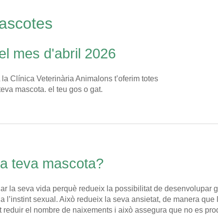
mascotes
l mes d'abril 2026
 la Clínica Veterinària Animalons t’oferim totes
a teva mascota. el teu gos o gat.
r la teva mascota?
argar la seva vida perquè redueix la possibilitat de desenvolupar
na l’instint sexual. Això redueix la seva ansietat, de manera qu
met reduir el nombre de naixements i això assegura que no es pr