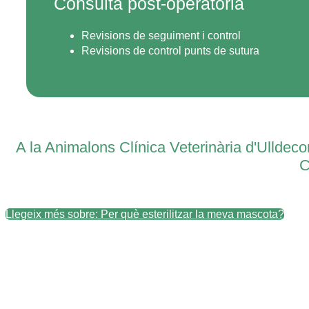
Consulta post-operatòria
Revisions de seguiment i control
Revisions de control punts de sutura
A la Animalons Clínica Veterinària d'Ulldeco
C
Llegeix més sobre: Per què esterilitzar la meva mascota?