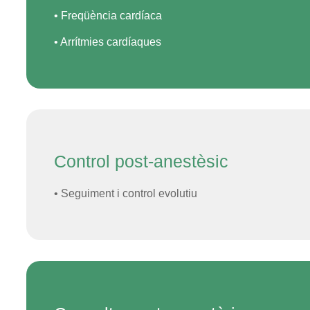
• Freqüència cardíaca
• Arrítmies cardíaques
Control post-anestèsic
• Seguiment i control evolutiu