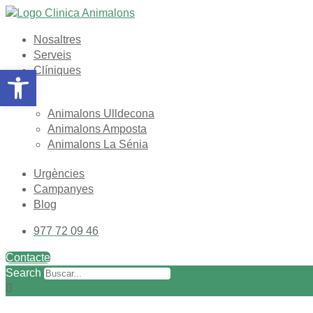
Vés
al
Nosaltres
contingut
Serveis
Obre la barra d'eines
Clíniques
Animalons Ulldecona
Animalons Amposta
Animalons La Sénia
Urgències
Campanyes
Blog
977 72 09 46
Contacte
Search