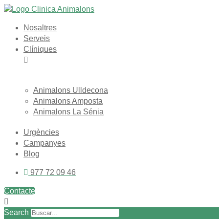
Vés
al
Nosaltres
contingut
Serveis
Clíniques
Animalons Ulldecona
Animalons Amposta
Animalons La Sénia
Urgències
Campanyes
Blog
977 72 09 46
Contacte
Search