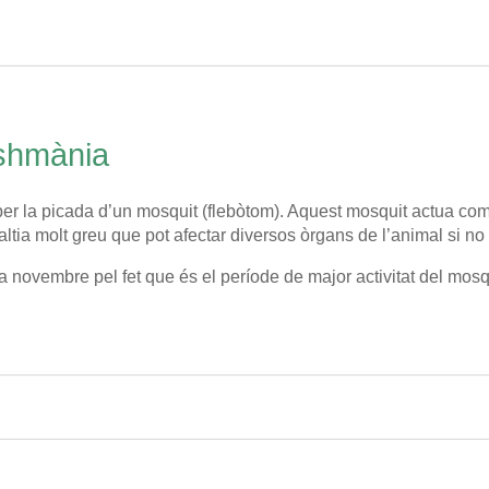
ishmània
r la picada d’un mosquit (flebòtom). Aquest mosquit actua com 
laltia molt greu que pot afectar diversos òrgans de l’animal si 
a novembre pel fet que és el període de major activitat del mosq