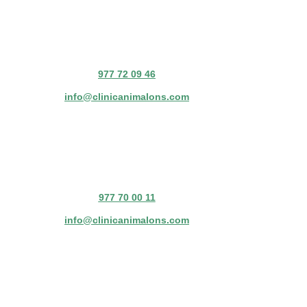
977 72 09 46
info@clinicanimalons.com
977 70 00 11
info@clinicanimalons.com