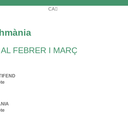
CA
ES
shmània
AL FEBRER I MARÇ
TIFEND
te
ÀNIA
te