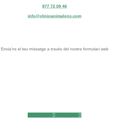
977 72 09 46
info@clinicanimalons.com
Envia’ns el teu missatge a través del nostre formulari web
Facebook-f
Instagram