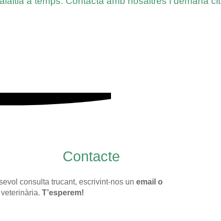
laltia a temps. Contacta amb nosaltres i demana cit
Contacte
evol consulta trucant, escrivint-nos un
email o
 veterinària.
T’esperem!