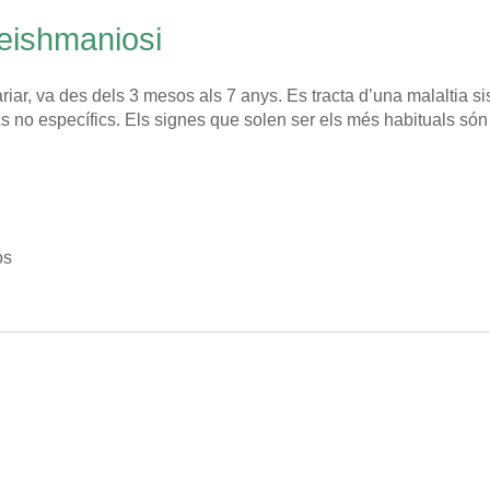
leishmaniosi
riar, va des dels 3 mesos als 7 anys. Es tracta d’una malaltia s
ics no específics. Els signes que solen ser els més habituals són
os